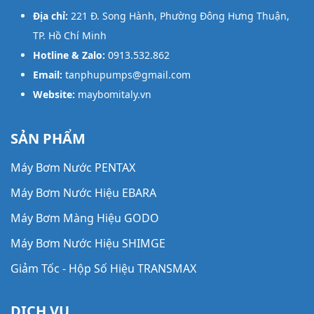
Địa chỉ:
221 Đ. Song Hành, Phường Đông Hưng Thuận,
TP. Hồ Chí Minh
Hotline & Zalo:
0913.532.862
Email:
tanphupumps@gmail.com
Website:
maybomitaly.vn
SẢN PHẨM
Máy Bơm Nước PENTAX
Máy Bơm Nước Hiệu EBARA
Máy Bơm Màng Hiệu GODO
Máy Bơm Nước Hiệu SHIMGE
Giảm Tốc - Hộp Số Hiệu TRANSMAX
Máy Bơm Thông Minh Hiệu AWASHI
DỊCH VỤ