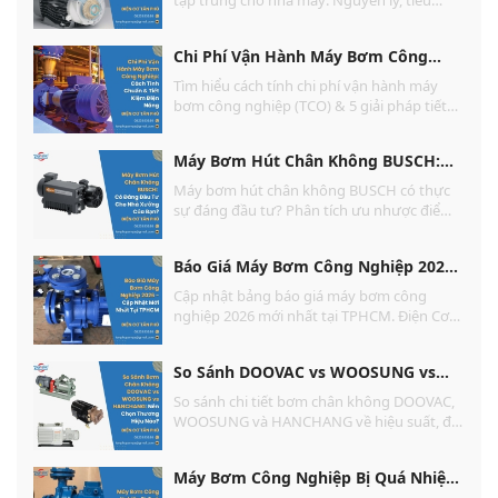
chuẩn kỹ thuật & giải pháp tiết kiệm 30%
điện năng từ Điện Cơ Tấn Phú. Xem ngay!
Chi Phí Vận Hành Máy Bơm Công
Nghiệp: Cách Tính & Tiết Kiệm
Tìm hiểu cách tính chi phí vận hành máy
bơm công nghiệp (TCO) & 5 giải pháp tiết
kiệm 20% - 30% điện năng thực tế từ
chuyên gia Điện Cơ Tấn Phú. Xem ngay!
Máy Bơm Hút Chân Không BUSCH:
Có Đáng Đầu Tư Không?
Máy bơm hút chân không BUSCH có thực
sự đáng đầu tư? Phân tích ưu nhược điểm,
độ bền & chi phí vận hành chi tiết từ
chuyên gia Điện Cơ Tấn Phú. Xem ngay!
Báo Giá Máy Bơm Công Nghiệp 2026 -
Cập Nhật Mới Nhất
Cập nhật bảng báo giá máy bơm công
nghiệp 2026 mới nhất tại TPHCM. Điện Cơ
Tấn Phú tư vấn đúng công suất, hàng chính
hãng, lắp đặt & bảo hành trọn gói.
So Sánh DOOVAC vs WOOSUNG vs
HANCHANG: Nên Chọn Hãng Nào?
So sánh chi tiết bơm chân không DOOVAC,
WOOSUNG và HANCHANG về hiệu suất, độ
bền & giá thành. Tư vấn chọn mua từ
chuyên gia kỹ thuật Điện Cơ Tấn Phú!
Máy Bơm Công Nghiệp Bị Quá Nhiệt: