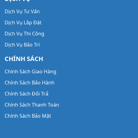
Bình Tích Áp
Dịch Vụ Tư Vấn
Máy Bơm Hút Chân Không Hiệu DOOVAC
Dịch Vụ Lắp Đặt
Máy Bơm Hút Chân Không Hiệu HANCHANG
Dịch Vụ Thi Công
Máy Bơm Hút Chân Không Hiệu WOOSUNG
Dịch Vụ Bảo Trì
Bơm Xịt Rửa
CHÍNH SÁCH
Chính Sách Giao Hàng
Chính Sách Bảo Hành
Chính Sách Đổi Trả
Chính Sách Thanh Toán
Chính Sách Bảo Mật
Chính Sách Bảo Trì & Dịch Vụ Sau Bán Hàng