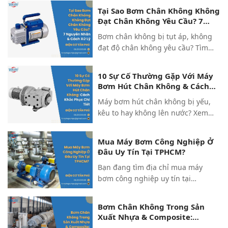
giải pháp khắc phục chuẩn kỹ
Tại Sao Bơm Chân Không Không
thuật từ Điện Cơ Tấn Phú!
Đạt Chân Không Yêu Cầu? 7
Nguyên Nhân
Bơm chân không bị tụt áp, không
đạt độ chân không yêu cầu? Tìm
hiểu 7 nguyên nhân cốt lõi & cách
xử lý triệt để từ chuyên gia Điện Cơ
10 Sự Cố Thường Gặp Với Máy
Tấn Phú. Xem ngay!
Bơm Hút Chân Không & Cách
Khắc Phục
Máy bơm hút chân không bị yếu,
kêu to hay không lên nước? Xem
ngay 10 sự cố thường gặp & cách
khắc phục chuẩn kỹ thuật từ
Mua Máy Bơm Công Nghiệp Ở
chuyên gia Điện Cơ Tấn Phú.
Đâu Uy Tín Tại TPHCM?
Bạn đang tìm địa chỉ mua máy
bơm công nghiệp uy tín tại
TPHCM? Điện Cơ Tấn Phú tư vấn
đúng công suất, lắp đặt chuẩn kỹ
Bơm Chân Không Trong Sản
thuật, bảo hành dài hạn. Click xem
Xuất Nhựa & Composite:
ngay!
Hướng Dẫn