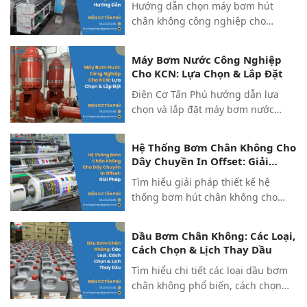
Hướng dẫn chọn máy bơm hút
chân không công nghiệp cho
ngành nhựa và composite: quy
trình từng bước, bảng so sánh, ví
Máy Bơm Nước Công Nghiệp
dụ thực tế. Nhận tư vấn ngay từ
Cho KCN: Lựa Chọn & Lắp Đặt
Điện Cơ Tấn Phú.
Điện Cơ Tấn Phú hướng dẫn lựa
chọn và lắp đặt máy bơm nước
công nghiệp cho KCN qua checklist
thực tế, ví dụ về tình huống cụ thể
Hệ Thống Bơm Chân Không Cho
và bảng so sánh các phương án
Dây Chuyền In Offset: Giải
máy bơm.
Pháp
Tìm hiểu giải pháp thiết kế hệ
thống bơm hút chân không cho
dây chuyền in offset: cấu trúc, cách
tính toán và lựa chọn bơm phù
Dầu Bơm Chân Không: Các Loại,
hợp, nhận tư vấn từ Điện Cơ Tấn
Cách Chọn & Lịch Thay Dầu
Phú.
Tìm hiểu chi tiết các loại dầu bơm
chân không phổ biến, cách chọn
dầu phù hợp và lịch thay dầu