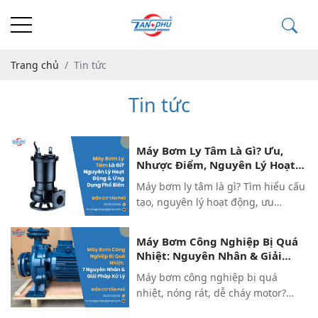
Trang chủ
Tin tức
Tin tức
Máy Bơm Ly Tâm Là Gì? Ưu,
Nhược Điểm, Nguyên Lý Hoạt
Động & Ứng Dụng Phổ Biến
Máy bơm ly tâm là gì? Tìm hiểu cấu
tạo, nguyên lý hoạt động, ưu
nhược điểm và ứng dụng rộng rãi
của bơm ly tâm. Tư vấn chuyên sâu
Máy Bơm Công Nghiệp Bị Quá
từ Tấn Phú - Chuyên gia máy bơm
Nhiệt: Nguyên Nhân & Giải
Italy.
Pháp
Máy bơm công nghiệp bị quá
nhiệt, nóng rát, dễ cháy motor?
Xem ngay 7 nguyên nhân cốt lõi &