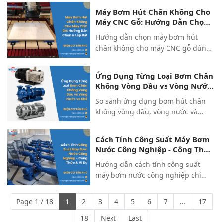
chuẩn kỹ thuật giúp bơm bền, tiết
Máy Bơm Hút Chân Không Cho
kiệm chi phí từ Điện Cơ Tấn Phú.
Máy CNC Gỗ: Hướng Dẫn Chọn
& Lắp Đặt
Hướng dẫn chọn máy bơm hút
chân không cho máy CNC gỗ đúng
công suất và cách lắp đặt chuẩn kỹ
thuật, giúp bàn hút ổn định, hạn
Ứng Dụng Từng Loại Bơm Chân
chế lỗi gia công từ Điện Cơ Tấn
Không Vòng Dầu vs Vòng Nước
Phú.
vs Khô
So sánh ứng dụng bơm hút chân
không vòng dầu, vòng nước và
bơm khô: ưu nhược điểm, ngành
phù hợp và cách chọn đúng loại.
Cách Tính Công Suất Máy Bơm
Nhận tư vấn lựa chọn từ Điện Cơ
Nước Công Nghiệp - Công Thức
Tấn Phú.
& Ví Dụ
Hướng dẫn cách tính công suất
máy bơm nước công nghiệp chi
tiết: công thức chuẩn, ví dụ minh
họa cụ thể và lưu ý khi chọn công
Page 1 / 18
1
2
3
4
5
6
7
...
17
suất motor từ Điện Cơ Tấn Phú.
18
Next
Last