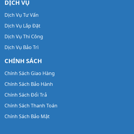
DỊCH VỤ
Bình Tích Áp
Dịch Vụ Tư Vấn
Máy Bơm Hút Chân Không Hiệu DOOVAC
Dịch Vụ Lắp Đặt
Máy Bơm Hút Chân Không Hiệu HANCHANG
Dịch Vụ Thi Công
Máy Bơm Hút Chân Không Hiệu WOOSUNG
Dịch Vụ Bảo Trì
Bơm Xịt Rửa
CHÍNH SÁCH
Chính Sách Giao Hàng
Chính Sách Bảo Hành
Chính Sách Đổi Trả
Chính Sách Thanh Toán
Chính Sách Bảo Mật
Chính Sách Bảo Trì & Dịch Vụ Sau Bán Hàng