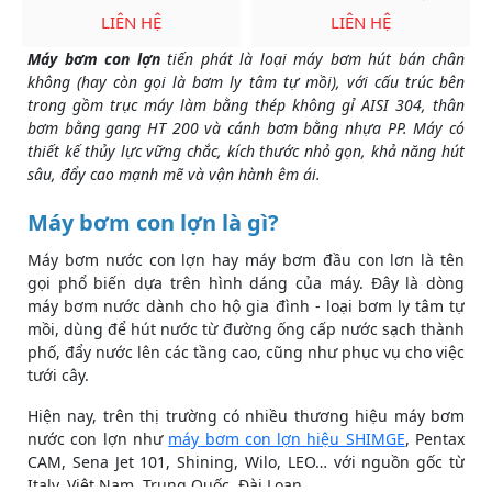
LIÊN HỆ
LIÊN HỆ
Máy bơm con lợn
tiến phát là loại máy bơm hút bán chân
không (hay còn gọi là bơm ly tâm tự mồi), với cấu trúc bên
trong gồm trục máy làm bằng thép không gỉ AISI 304, thân
bơm bằng gang HT 200 và cánh bơm bằng nhựa PP. Máy có
thiết kế thủy lực vững chắc, kích thước nhỏ gọn, khả năng hút
sâu, đẩy cao mạnh mẽ và vận hành êm ái.
Máy bơm con lợn là gì?
Máy bơm nước con lợn hay máy bơm đầu con lơn là tên
gọi phổ biến dựa trên hình dáng của máy. Đây là dòng
máy bơm nước dành cho hộ gia đình - loại bơm ly tâm tự
mồi, dùng để hút nước từ đường ống cấp nước sạch thành
phố, đẩy nước lên các tầng cao, cũng như phục vụ cho việc
tưới cây.
Hiện nay, trên thị trường có nhiều thương hiệu máy bơm
nước con lợn như
máy bơm con lợn hiệu SHIMGE
, Pentax
CAM, Sena Jet 101, Shining, Wilo, LEO… với nguồn gốc từ
Italy, Việt Nam, Trung Quốc, Đài Loan.