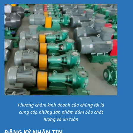
nhất!
ĐIỆN CƠ TẤN PHÚ
Trụ sở chính:
607B Lạc Long Quân, Phường Bảy Hiền,
Thành phố Hồ Chí Minh
Hotline & Zalo:
08.233.933.86 – Ms Vinh.
Email:
tanphupumps@gmail.com
Website:
www.maybomitaly.vn
Phương châm kinh doanh của chúng tôi là
cung cấp những sản phẩm đảm bảo chất
lượng và an toàn
ĐĂNG KÝ NHẬN TIN