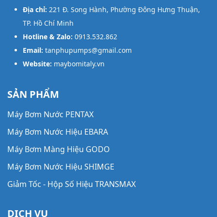
Địa chỉ:
221 Đ. Song Hành, Phường Đông Hưng Thuận,
TP. Hồ Chí Minh
Hotline & Zalo:
0913.532.862
Email:
tanphupumps@gmail.com
Website:
maybomitaly.vn
SẢN PHẨM
Máy Bơm Nước PENTAX
Máy Bơm Nước Hiệu EBARA
Máy Bơm Màng Hiệu GODO
Nhược điểm
Máy Bơm Nước Hiệu SHIMGE
Cần phải xem xét chi phí cung cấp nước và vấn đề xử
lý nước thải của bơm. Nếu không, sẽ dẫn đến ô nhiễm
Giảm Tốc - Hộp Số Hiệu TRANSMAX
môi trường xung quanh.
Diện tích lắp đặt lớn.
Máy Bơm Thông Minh Hiệu AWASHI
Chỉ phù hợp cho những ứng dụng chân không thấp.
DỊCH VỤ