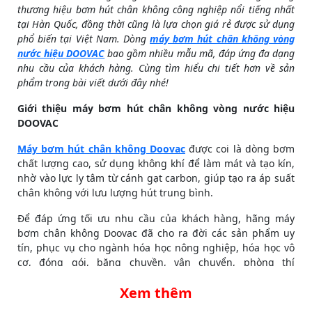
thương hiệu bơm hút chân không công nghiệp nổi tiếng nhất
tại Hàn Quốc, đồng thời cũng là lựa chọn giá rẻ được sử dụng
phổ biến tại Việt Nam. Dòng
máy bơm hút chân không vòng
nước hiệu DOOVAC
bao gồm nhiều mẫu mã, đáp ứng đa dạng
nhu cầu của khách hàng. Cùng tìm hiểu chi tiết hơn về sản
phẩm trong bài viết dưới đây nhé!
Giới thiệu máy bơm hút chân không vòng nước hiệu
DOOVAC
Máy bơm hút chân không Doovac
được coi là dòng bơm
chất lượng cao, sử dụng không khí để làm mát và tạo kín,
nhờ vào lực ly tâm từ cánh gạt carbon, giúp tạo ra áp suất
chân không với lưu lượng hút trung bình.
Để đáp ứng tối ưu nhu cầu của khách hàng, hãng máy
bơm chân không Doovac đã cho ra đời các sản phẩm uy
tín, phục vụ cho ngành hóa học nông nghiệp, hóa học vô
cơ, đóng gói, băng chuyền, vận chuyển, phòng thí
nghiệm, in ấn, đếm tiền, nha khoa tai-mũi-họng, sản xuất
Xem thêm
và xây dựng…