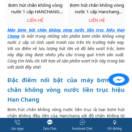
Bơm hút chân không vòng
Bơm hút chân không vòng
nước 1 cấp HANCHANG
nước 1 cấp Hanchang
HWVP-D-100
HWVP-D-170
LIÊN HỆ
LIÊN HỆ
Máy bơm hút chân không vòng nước liền trục hiệu Han
Chang
là một trong những sản phẩm bơm chân không vòng
nước 2 cấp có tính cạnh tranh cao trên thị trường hiện nay.
Với ưu điểm về lưu lượng hút lớn và độ bền vượt trội, bơm
này đáp ứng được nhiều yêu cầu trong quá trình sản xuất.
Cùng tìm hiểu chi tiết hơn về sản phẩm vượt trội này trong bài
viết dưới đây nhé!
Đặc điểm nổi bật của máy bơm hút
chân không vòng nước liền trục hiệu
Han Chang
Facebook
Bơm hút chân không vòng nước liền trục là loại bơm hút
chân không đầu liền của Hanchang với độ chân không từ
150 đến 250 Torr, lưu lượng đạt từ 1000 đến 1700 lít/phút.
Sản phẩm có những đặc điểm nổi bật như:
Gọi ngay
Zalo Chat
Facebook Chat
Chỉ đường