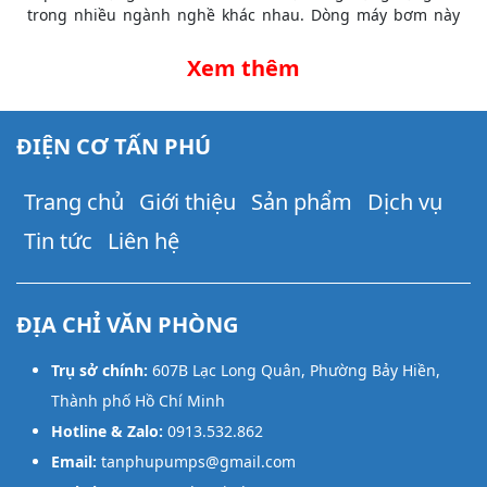
trong nhiều ngành nghề khác nhau. Dòng máy bơm này
thường được sử dụng trong hệ thống tưới tiêu nông
nghiệp, cung cấp nước cho chăn nuôi, thủy lợi và xây
Xem thêm
dựng.
ĐIỆN CƠ TẤN PHÚ
Trang chủ
Giới thiệu
Sản phẩm
Dịch vụ
Tin tức
Liên hệ
ĐỊA CHỈ VĂN PHÒNG
Trụ sở chính:
607B Lạc Long Quân, Phường Bảy Hiền,
Thành phố Hồ Chí Minh
Hotline & Zalo:
0913.532.862
Email:
tanphupumps@gmail.com