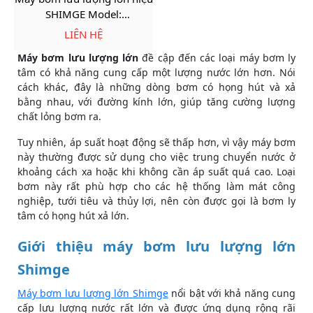
SHIMGE Model:
SHFm5AM/SGAM1A
LIÊN HỆ
Máy bơm lưu lượng lớn
đề cập đến các loại máy bơm ly
tâm có khả năng cung cấp một lượng nước lớn hơn. Nói
cách khác, đây là những dòng bơm có họng hút và xả
bằng nhau, với đường kính lớn, giúp tăng cường lượng
chất lỏng bơm ra.
Tuy nhiên, áp suất hoạt động sẽ thấp hơn, vì vậy máy bơm
này thường được sử dụng cho việc trung chuyển nước ở
khoảng cách xa hoặc khi không cần áp suất quá cao. Loại
bơm này rất phù hợp cho các hệ thống làm mát công
nghiệp, tưới tiêu và thủy lợi, nên còn được gọi là bơm ly
tâm có họng hút xả lớn.
Giới thiệu máy bơm lưu lượng lớn
Shimge
Máy bơm lưu lượng lớn Shimge
nổi bật với khả năng cung
cấp lưu lượng nước rất lớn và được ứng dụng rộng rãi