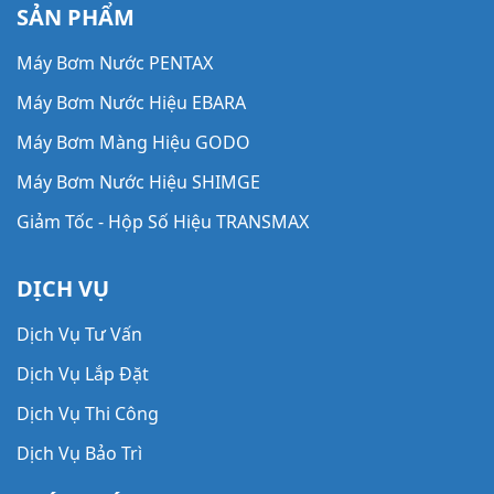
SẢN PHẨM
Máy Bơm Nước PENTAX
Máy Bơm Nước Hiệu EBARA
Máy Bơm Màng Hiệu GODO
Máy Bơm Nước Hiệu SHIMGE
Giảm Tốc - Hộp Số Hiệu TRANSMAX
Máy Bơm Thông Minh Hiệu AWASHI
DỊCH VỤ
Bình Tích Áp
Dịch Vụ Tư Vấn
Máy Bơm Hút Chân Không Hiệu DOOVAC
Dịch Vụ Lắp Đặt
Máy Bơm Hút Chân Không Hiệu HANCHANG
Dịch Vụ Thi Công
Máy Bơm Hút Chân Không Hiệu WOOSUNG
Dịch Vụ Bảo Trì
Bơm Xịt Rửa