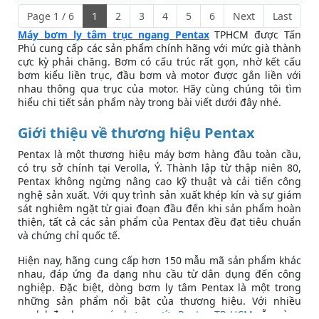
Page 1 / 6
1
2
3
4
5
6
Next
Last
Máy bơm ly tâm trục ngang Pentax
TPHCM được Tấn
Phú cung cấp các sản phẩm chính hãng với mức già thành
cực kỳ phải chăng. Bơm có cấu trúc rất gọn, nhờ kết cấu
bơm kiểu liền trục, đầu bơm và motor được gắn liền với
nhau thông qua trục của motor. Hãy cùng chúng tôi tìm
hiểu chi tiết sản phẩm này trong bài viết dưới đây nhé.
Giới thiệu về thương hiệu Pentax
Pentax là một thương hiệu máy bơm hàng đầu toàn cầu,
có trụ sở chính tại Verolla, Ý. Thành lập từ thập niên 80,
Pentax không ngừng nâng cao kỹ thuật và cải tiến công
nghệ sản xuất. Với quy trình sản xuất khép kín và sự giám
sát nghiêm ngặt từ giai đoạn đầu đến khi sản phẩm hoàn
thiện, tất cả các sản phẩm của Pentax đều đạt tiêu chuẩn
và chứng chỉ quốc tế.
Hiện nay, hãng cung cấp hơn 150 mẫu mã sản phẩm khác
nhau, đáp ứng đa dạng nhu cầu từ dân dụng đến công
nghiệp. Đặc biệt, dòng bơm ly tâm Pentax là một trong
những sản phẩm nổi bật của thương hiệu. Với nhiều
model đa dạng,
máy bơm nước Pentax TP HCM
sẵn sàng